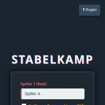
❓ Regler
STABELKAMP
Spiller 1 (Rød):